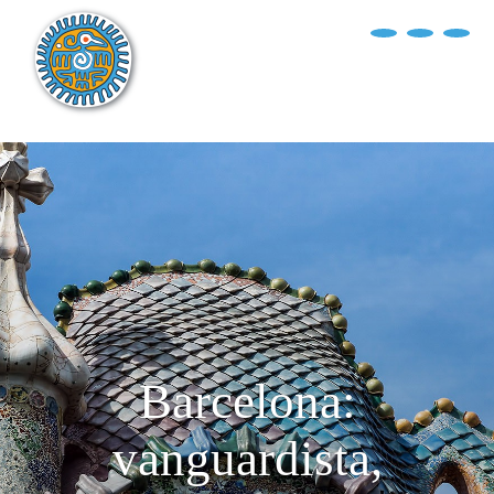
?>
replica rolex air king watches
INICIO
EXPLORA EL MUNDO
DESTINOS
ARTÍCULOS
ENTREVISTAS
¿QUIÉN SOY?
Barcelona:
vanguardista,