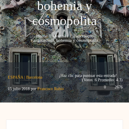
bohemia y
cosmopolita
Home
|
Destinos
|
Barcelona:
vanguardista, bohemia y cosmopolita
¡Haz clic para puntuar esta entrada!
ESPAÑA
|
Barcelona
(Votos:
6
Promedio:
4.3
)
0
2676
15 julio 2018
por
Francisco Rubio