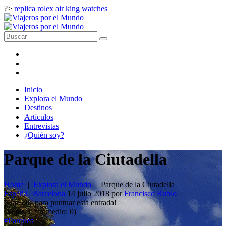
?>
replica rolex air king watches
Inicio
Explora el Mundo
Destinos
Artículos
Entrevistas
¿Quién soy?
Parque de la Ciutadella
Home
|
Explora el Mundo
|
Parque de la Ciutadella
España
|
Barcelona
14 julio 2018
por
Francisco Rubio
¡Haz clic para puntuar esta entrada!
(Votos:
0
Promedio:
0
)
#Parques