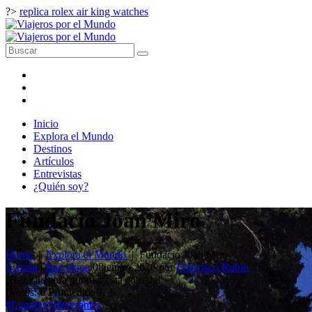
?>
replica rolex air king watches
Inicio
Explora el Mundo
Destinos
Artículos
Entrevistas
¿Quién soy?
Fundació Joan Miró
Home
|
Explora el Mundo
|
Fundació Joan Miró
España
|
Barcelona
08 enero 2020
por
Francisco Rubio
¡Haz clic para puntuar esta entrada!
(Votos:
0
Promedio:
0
)
#Lugares Interesantes