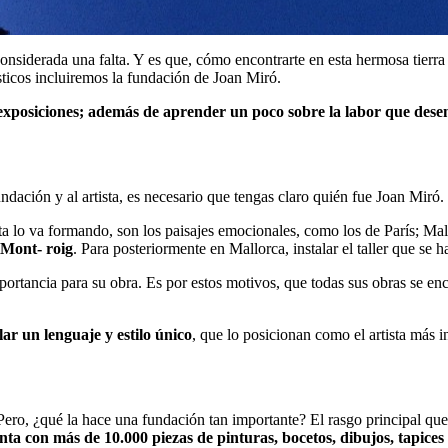
considerada una falta. Y es que, cómo encontrarte en esta hermosa tierr
ísticos incluiremos la fundación de Joan Miró.
 exposiciones; además de aprender un poco sobre la labor que des
dación y al artista, es necesario que tengas claro quién fue Joan Miró.
sta lo va formando, son los paisajes emocionales, como los de París; Ma
 Mont- roig
. Para posteriormente en Mallorca, instalar el taller que se 
portancia para su obra. Es por estos motivos, que todas sus obras se e
lar un lenguaje y estilo único
, que lo posicionan como el artista más i
o, ¿qué la hace una fundación tan importante? El rasgo principal que le 
nta con más de 10.000 piezas de pinturas, bocetos, dibujos, tapices