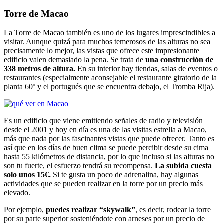
Torre de Macao
La Torre de Macao también es uno de los lugares imprescindibles a
visitar. Aunque quizá para muchos temerosos de las alturas no sea
precisamente lo mejor, las vistas que ofrece este impresionante
edificio valen demasiado la pena. Se trata de
una construcción de
338 metros de altura.
En su interior hay tiendas, salas de eventos o
restaurantes (especialmente aconsejable el restaurante giratorio de la
planta 60º y el portugués que se encuentra debajo, el Tromba Rija).
Es un edificio que viene emitiendo señales de radio y televisión
desde el 2001 y hoy en día es una de las visitas estrella a Macao,
más que nada por las fascinantes vistas que puede ofrecer. Tanto es
así que en los días de buen clima se puede percibir desde su cima
hasta 55 kilómetros de distancia, por lo que incluso si las alturas no
son tu fuerte, el esfuerzo tendrá su recompensa.
La subida cuesta
solo unos 15€.
Si te gusta un poco de adrenalina, hay algunas
actividades que se pueden realizar en la torre por un precio más
elevado.
Por ejemplo,
puedes realizar “skywalk”
, es decir, rodear la torre
por su parte superior sosteniéndote con arneses por un precio de