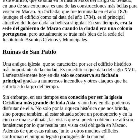
Este edificio, que se sitúa en la misma Plaza del Largo do Senado,
en uno de sus extremos, es una de las construcciones más bellas para
visitar en Macao. Su fachada, que fue terminada en el año 1876
(aunque el edificio como tal data del año 1784), es el principal
atractivo del lugar dada su belleza singular. En sus tiempos,
era la
sede del gobierno de Macao cuando la ciudad era una colonia
portuguesa
, pero actualmente se trata más bien de la sede del
Instituto de Asuntos Cívicos y Municipales.
Ruinas de San Pablo
Una antigua iglesia, que se caracteriza por ser el edificio histórico
más importante de la ciudad. Es un edificio que data del siglo XVII.
Lamentablemente hoy en día
solo se conserva su fachada
principal
gracias a numerosos incendios y otros ataques que ha
sufrido a lo largo del tiempo.
Sin embargo, en sus tiempos
era conocida por ser la iglesia
Cristiana más grande de toda Asia
, y aún hoy en día podemos
disfrutar de ella. No solo por la riqueza histórica que nos brinda,
sino porque también, al estar situada sobre un promontorio y en la
cima de una escalinata, las vistas que se pueden obtener de allí son
fantásticas por lo que resulta una visita casi obligada en Macao.
Además de que estas ruinas, junto a otros muchos edificios
conforman el antiguo legado portugués de la ciudad.