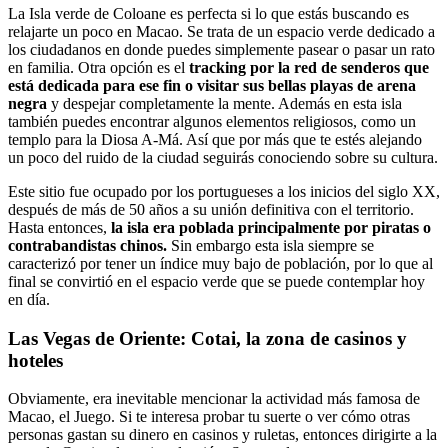
La Isla verde de Coloane es perfecta si lo que estás buscando es
relajarte un poco en Macao. Se trata de un espacio verde dedicado a
los ciudadanos en donde puedes simplemente pasear o pasar un rato
en familia. Otra opción es el
tracking por la red de senderos que
está dedicada para ese fin o visitar sus bellas playas de arena
negra
y despejar completamente la mente. Además en esta isla
también puedes encontrar algunos elementos religiosos, como un
templo para la Diosa A-Má. Así que por más que te estés alejando
un poco del ruido de la ciudad seguirás conociendo sobre su cultura.
Este sitio fue ocupado por los portugueses a los inicios del siglo XX,
después de más de 50 años a su unión definitiva con el territorio.
Hasta entonces,
la isla era poblada principalmente por piratas o
contrabandistas chinos.
Sin embargo esta isla siempre se
caracterizó por tener un índice muy bajo de población, por lo que al
final se convirtió en el espacio verde que se puede contemplar hoy
en día.
Las Vegas de Oriente: Cotai, la zona de casinos y
hoteles
Obviamente, era inevitable mencionar la actividad más famosa de
Macao, el Juego. Si te interesa probar tu suerte o ver cómo otras
personas gastan su dinero en casinos y ruletas, entonces dirigirte a la