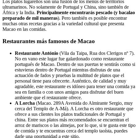
Los platos lugareños son una fusión de los menús de territorios
ultramarinos. No solamente de Portugal y China, sino también de
África y la India.
Principalmente
encontrarás pescado (y bacalao
preparado de mil maneras
). Pero también es posible encontrar
muchas otras recetas gracias a la variedad cultural que presenta
Macao en las comidas.
Restaurantes más famosos de Macao
Restaurante António
(Vila da Taipa, Rua dos Clerigos nº 7).
No en vano este lugar fue galardonado como restaurante
portugués de Macao. Dentro de sus puertas te sentirás como si
estuvieras dentro de Portugal mientras disfrutas de una
actuación de fados y pruebas la multitud de platos que el
personal tiene para ofrecerte. Auténtico, de calidad y muy
agradable, este restaurante es idóneo para tener una comida ya
sea en familia o con unos amigos para disfrutar del buen
ambiente que el restaurante ofrece.
A Lorcha
(Macao. 289A Avenida do Almirante Sergio, muy
cerca del Templo de A-Má). A Lorcha es otro restaurante que
ofrece a sus clientes los platos tradicionales de Portugal y
china. Entre sus platos más recomendados se encuentran el
arroz de mariscos o las almejas, por lo que, si te gusta este tipo
de comida y te encuentras cerca del templo taoísta, puedes
darle una oportunidad a este sitio.