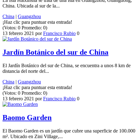
La Isla Haixinsha se trata de una isla en Guangzhou, Guangdong,
China. Ubicada al sur de la...
China
|
Guangzhou
¡Haz clic para puntuar esta entrada!
(Votos:
0
Promedio:
0
)
13 febrero 2021
por
Francisco Rubio
0
Jardín Botánico del sur de China
El Jardín Botánico del sur de China, se encuentra a unos 8 km de
distancia del norte del...
China
|
Guangzhou
¡Haz clic para puntuar esta entrada!
(Votos:
0
Promedio:
0
)
13 febrero 2021
por
Francisco Rubio
0
Baomo Garden
El Baomo Garden es un jardín que cubre una superficie de 100.000
m². Ubicado en Zini Village,...