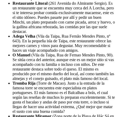
Restaurante Litoral
(261 Avenida do Almirante Sergio). Es
un restaurante que se encuentra muy cerca del A Lorcha, pero
si te interesa probar comida exclusivamente macaense, este es
el sitio idóneo. Puedes pasarte por allí y pedir un buen
Minchi, un plato preparado con carne picada, arroz y huevo, o
la gallina africana rebozada, las comidas por las que suele
destacar.
Adega Velha
(Vila da Taipa, Rua Fernão Mendes Pinto, nº
643). En la pequeña isla de Taipa, este restaurante ofrece las
mejores carnes y vinos para degustar. Muy recomendable si
haces un viaje acompañado con amigos.
O Manuel
(Vila da Taipa, Rua de Fernao Mendes Pinto, 90).
Se sitúa cerca del anterior, aunque este es un mejor sitio si vas
acompañado con tu familia o incluso con niños. De este
restaurante destaca sobre todo el queso. El mismo es
producido por el mismo dueño del local, así como también las
almejas y el conejo guisado, el plato más famoso del local.
Tromba Rija
(Torre de Macao). Justo a la entrada de la
famosa torre se encuentra este especialista en platos
portugueses. El más famoso es el Balcalhau a brás, el cual
según las reseñas de muchos lo preparan excelentemente. Si te
gusta el bacalao y andas de paso por esta torre, o incluso si
llegas de hacer una actividad extrema, ¿Qué mejor que matar
el susto con una buena comida?
Restaurante Miramar
(Zona norte de la Playa de Hác Sá en