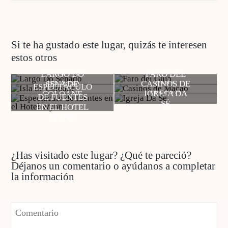
Si te ha gustado este lugar, quizás te interesen
estos otros
LARGO DO
FARO DEL
ISLA DE
CASINOS DE
SENADO
GUÍA
ESPECTÁCULO
IGREJA DA
COLOANE
MACAO
DE FUENTES
SÉ
EN EL HOTEL
WYNN
¿Has visitado este lugar? ¿Qué te pareció?
Déjanos un comentario o ayúdanos a completar
la información