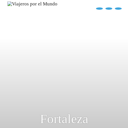
?>
replica rolex air king watches
INICIO
EXPLORA EL MUNDO
DESTINOS
ARTÍCULOS
ENTREVISTAS
¿QUIÉN SOY?
Fortaleza