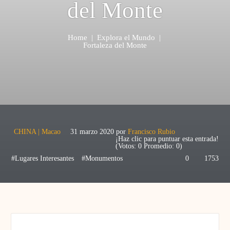
del Monte
Home
|
Explora el Mundo
|
Fortaleza del Monte
CHINA
|
Macao
31 marzo 2020
por
Francisco Rubio
¡Haz clic para puntuar esta entrada!
(Votos:
0
Promedio:
0
)
#Lugares Interesantes
#Monumentos
0
1753