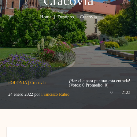
Cracovia
Home
|
Destinos
|
Cracovia
¡Haz clic para puntuar esta entrada!
POLONIA
|
Cracovia
(Votos:
0
Promedio:
0
)
0
2123
24 enero 2022
por
Francisco Rubio