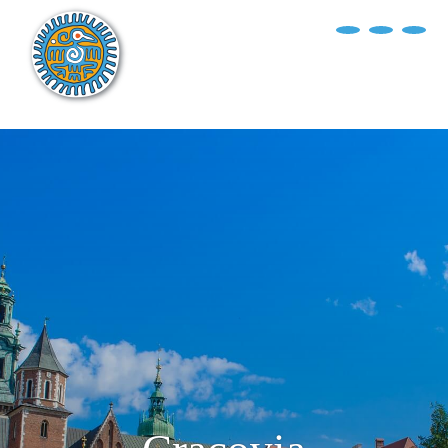
?>
replica rolex air king watches
INICIO
EXPLORA EL MUNDO
DESTINOS
ARTÍCULOS
ENTREVISTAS
¿QUIÉN SOY?