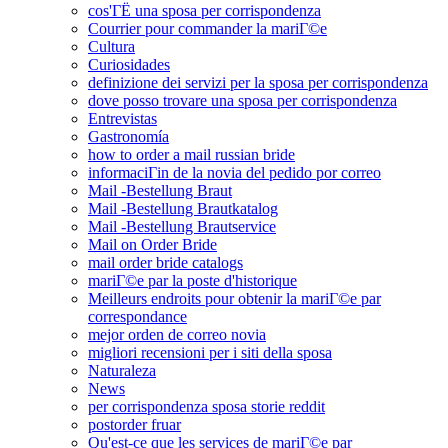
cos'ГЁ una sposa per corrispondenza
Courrier pour commander la mariГ©e
Cultura
Curiosidades
definizione dei servizi per la sposa per corrispondenza
dove posso trovare una sposa per corrispondenza
Entrevistas
Gastronomía
how to order a mail russian bride
informaciГіn de la novia del pedido por correo
Mail -Bestellung Braut
Mail -Bestellung Brautkatalog
Mail -Bestellung Brautservice
Mail on Order Bride
mail order bride catalogs
mariГ©e par la poste d'historique
Meilleurs endroits pour obtenir la mariГ©e par
correspondance
mejor orden de correo novia
migliori recensioni per i siti della sposa
Naturaleza
News
per corrispondenza sposa storie reddit
postorder fruar
Qu'est-ce que les services de mariГ©e par