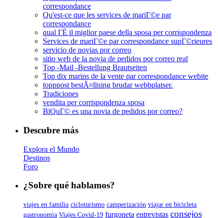
correspondance
Qu'est-ce que les services de mariГ©e par
correspondance
qual ГЁ il miglior paese della sposa per corrispondenza
Services de mariГ©e par correspondance supГ©rieures
servicio de novias por correo
sitio web de la novia de pedidos por correo real
Top -Mail -Bestellung Brautseiten
Top dix marins de la vente par correspondance webite
topppost bestÃ¤llning brudar webbplatser.
Tradiciones
vendita per corrispondenza sposa
ВїQuГ© es una novia de pedidos por correo?
Descubre más
Explora el Mundo
Destinos
Foro
¿Sobre qué hablamos?
viajes en familia
cicloturismo
camperización
viajar en bicicleta
consejos
furgoneta
entrevistas
gastronomia
Viajes Covid-19