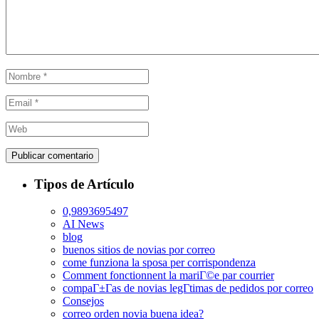
Tipos de Artículo
0,9893695497
AI News
blog
buenos sitios de novias por correo
come funziona la sposa per corrispondenza
Comment fonctionnent la mariГ©e par courrier
compaГ±Г­as de novias legГ­timas de pedidos por correo
Consejos
correo orden novia buena idea?