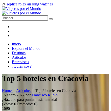
?>
replica rolex air king watches
Inicio
Explora el Mundo
Destinos
Artículos
Entrevistas
¿Quién soy?
Top 5 hoteles en Cracovia
Home
|
Artículos
|
Top 5 hoteles en Cracovia
15 enero 2022
por
Francisco Rubio
¡Haz clic para puntuar esta entrada!
(Votos:
0
Promedio:
0
)
1696