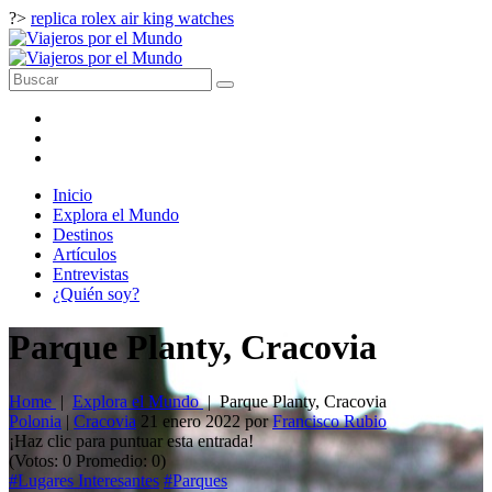
?>
replica rolex air king watches
Inicio
Explora el Mundo
Destinos
Artículos
Entrevistas
¿Quién soy?
Parque Planty, Cracovia
Home
|
Explora el Mundo
|
Parque Planty, Cracovia
Polonia
|
Cracovia
21 enero 2022
por
Francisco Rubio
¡Haz clic para puntuar esta entrada!
(Votos:
0
Promedio:
0
)
#Lugares Interesantes
#Parques