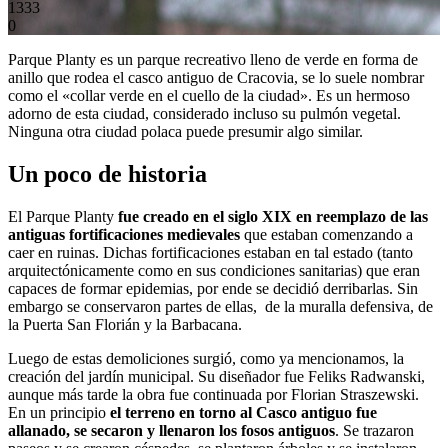
1333
0
Parque Planty es un parque recreativo lleno de verde en forma de
anillo que rodea el casco antiguo de Cracovia, se lo suele nombrar
como el «collar verde en el cuello de la ciudad». Es un hermoso
adorno de esta ciudad, considerado incluso su pulmón vegetal.
Ninguna otra ciudad polaca puede presumir algo similar.
Un poco de historia
El Parque Planty
fue creado en el siglo XIX en reemplazo de las
antiguas fortificaciones medievales
que estaban comenzando a
caer en ruinas. Dichas fortificaciones estaban en tal estado (tanto
arquitectónicamente como en sus condiciones sanitarias) que eran
capaces de formar epidemias, por ende se decidió derribarlas. Sin
embargo se conservaron partes de ellas, de la muralla defensiva, de
la Puerta San Florián y la Barbacana.
Luego de estas demoliciones surgió, como ya mencionamos, la
creación del jardín municipal. Su diseñador fue Feliks Radwanski,
aunque más tarde la obra fue continuada por Florian Straszewski.
En un principio
el terreno en torno al Casco antiguo fue
allanado, se secaron y llenaron los fosos antiguos
. Se trazaron