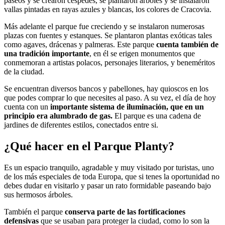
paseos y se crearon céspedes, se plantaron árboles y se instalaron
vallas pintadas en rayas azules y blancas, los colores de Cracovia.
Más adelante el parque fue creciendo y se instalaron numerosas
plazas con fuentes y estanques. Se plantaron plantas exóticas tales
como agaves, drácenas y palmeras. Este parque
cuenta también de
una tradición importante
, en él se erigen monumentos que
conmemoran a artistas polacos, personajes literarios, y beneméritos
de la ciudad.
Se encuentran diversos bancos y pabellones, hay quioscos en los
que podes comprar lo que necesites al paso. A su vez, el día de hoy
cuenta con un
importante sistema de iluminación, que en un
principio era alumbrado de gas.
El parque es una cadena de
jardines de diferentes estilos, conectados entre si.
¿Qué hacer en el Parque Planty?
Es un espacio tranquilo, agradable y muy visitado por turistas, uno
de los más especiales de toda Europa, que si tenes la oportunidad no
debes dudar en visitarlo y pasar un rato formidable paseando bajo
sus hermosos árboles.
También el parque
conserva parte de las fortificaciones
defensivas
que se usaban para proteger la ciudad, como lo son la