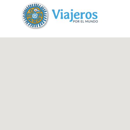
?>
replica rolex air king watches