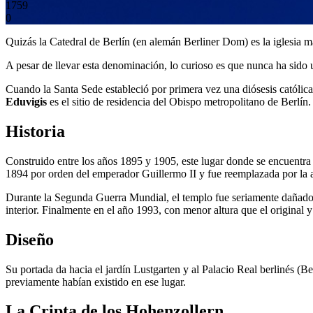
1759
0
Quizás la Catedral de Berlín (en alemán Berliner Dom) es la iglesia m
A pesar de llevar esta denominación, lo curioso es que nunca ha sido u
Cuando la Santa Sede estableció por primera vez una diósesis católica
Eduvigis
es el sitio de residencia del Obispo metropolitano de Berlín.
Historia
Construido entre los años 1895 y 1905, este lugar donde se encuentra
1894 por orden del emperador Guillermo II y fue reemplazada por la a
Durante la Segunda Guerra Mundial, el templo fue seriamente dañado p
interior. Finalmente en el año 1993, con menor altura que el original 
Diseño
Su portada da hacia el jardín Lustgarten y al Palacio Real berlinés (
previamente habían existido en ese lugar.
La Cripta de los Hohenzollern