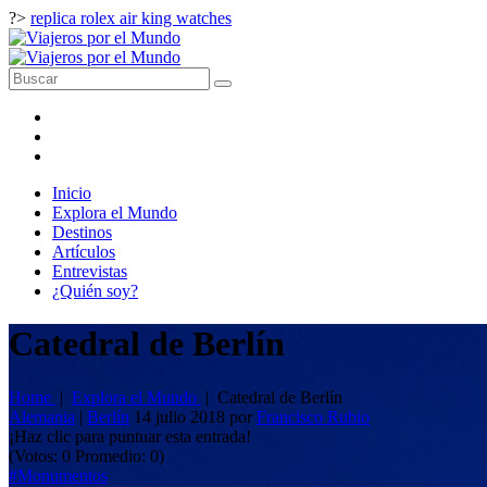
?>
replica rolex air king watches
Inicio
Explora el Mundo
Destinos
Artículos
Entrevistas
¿Quién soy?
Catedral de Berlín
Home
|
Explora el Mundo
|
Catedral de Berlín
Alemania
|
Berlín
14 julio 2018
por
Francisco Rubio
¡Haz clic para puntuar esta entrada!
(Votos:
0
Promedio:
0
)
#Monumentos