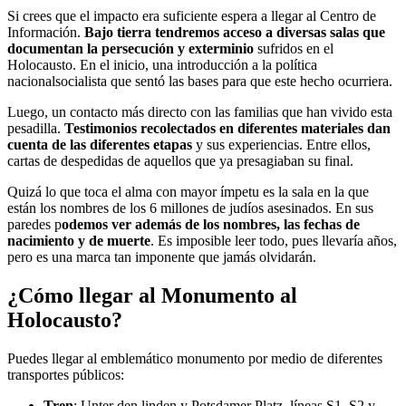
Si crees que el impacto era suficiente espera a llegar al Centro de
Información.
Bajo tierra tendremos acceso a diversas salas que
documentan la persecución y exterminio
sufridos en el
Holocausto. En el inicio, una introducción a la política
nacionalsocialista que sentó las bases para que este hecho ocurriera.
Luego, un contacto más directo con las familias que han vivido esta
pesadilla.
Testimonios recolectados en diferentes materiales dan
cuenta de las diferentes etapas
y sus experiencias. Entre ellos,
cartas de despedidas de aquellos que ya presagiaban su final.
Quizá lo que toca el alma con mayor ímpetu es la sala en la que
están los nombres de los 6 millones de judíos asesinados. En sus
paredes p
odemos ver además de los nombres, las fechas de
nacimiento y de muerte
. Es imposible leer todo, pues llevaría años,
pero es una marca tan imponente que jamás olvidarán.
¿Cómo llegar al Monumento al
Holocausto?
Puedes llegar al emblemático monumento por medio de diferentes
transportes públicos:
Tren
: Unter den linden y Potsdamer Platz, líneas S1, S2 y