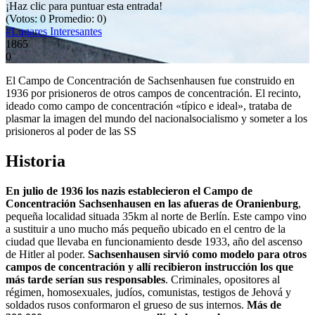
¡Haz clic para puntuar esta entrada!
(Votos:
0
Promedio:
0
)
#Lugares Interesantes
1865
0
El Campo de Concentración de Sachsenhausen fue construido en
1936 por prisioneros de otros campos de concentración. El recinto,
ideado como campo de concentración «típico e ideal», trataba de
plasmar la imagen del mundo del nacionalsocialismo y someter a los
prisioneros al poder de las SS
Historia
En julio de 1936 los nazis establecieron el Campo de
Concentración Sachsenhausen en las afueras de Oranienburg
,
pequeña localidad situada 35km al norte de Berlín. Este campo vino
a sustituir a uno mucho más pequeño ubicado en el centro de la
ciudad que llevaba en funcionamiento desde 1933, año del ascenso
de Hitler al poder.
Sachsenhausen sirvió como modelo para otros
campos de concentración y allí recibieron instrucción los que
más tarde serían sus responsables
. Criminales, opositores al
régimen, homosexuales, judíos, comunistas, testigos de Jehová y
soldados rusos conformaron el grueso de sus internos.
Más de