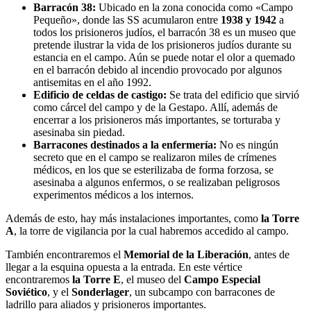
Barracón 38:
Ubicado en la zona conocida como «Campo
Pequeño», donde las SS acumularon entre
1938 y 1942
a
todos los prisioneros judíos, el barracón 38 es un museo que
pretende ilustrar la vida de los prisioneros judíos durante su
estancia en el campo. Aún se puede notar el olor a quemado
en el barracón debido al incendio provocado por algunos
antisemitas en el año 1992.
Edificio de celdas de castigo:
Se trata del edificio que sirvió
como cárcel del campo y de la Gestapo. Allí, además de
encerrar a los prisioneros más importantes, se torturaba y
asesinaba sin piedad.
Barracones destinados a la enfermería:
No es ningún
secreto que en el campo se realizaron miles de crímenes
médicos, en los que se esterilizaba de forma forzosa, se
asesinaba a algunos enfermos, o se realizaban peligrosos
experimentos médicos a los internos.
Además de esto, hay más instalaciones importantes, como
la Torre
A
, la torre de vigilancia por la cual habremos accedido al campo.
También encontraremos el
Memorial de la Liberación
, antes de
llegar a la esquina opuesta a la entrada. En este vértice
encontraremos
la Torre E
, el museo del
Campo Especial
Soviético
, y el
Sonderlager
, un subcampo con barracones de
ladrillo para aliados y prisioneros importantes.