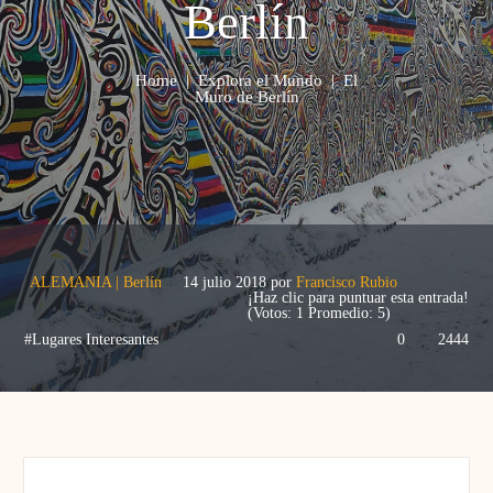
Berlín
Home
|
Explora el Mundo
|
El
Muro de Berlín
ALEMANIA
|
Berlín
14 julio 2018
por
Francisco Rubio
¡Haz clic para puntuar esta entrada!
(Votos:
1
Promedio:
5
)
#Lugares Interesantes
0
2444