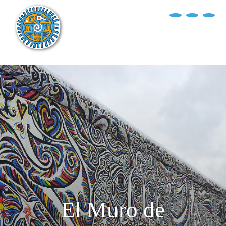
?>
replica rolex air king watches
INICIO
EXPLORA EL MUNDO
DESTINOS
ARTÍCULOS
ENTREVISTAS
¿QUIÉN SOY?
El Muro de