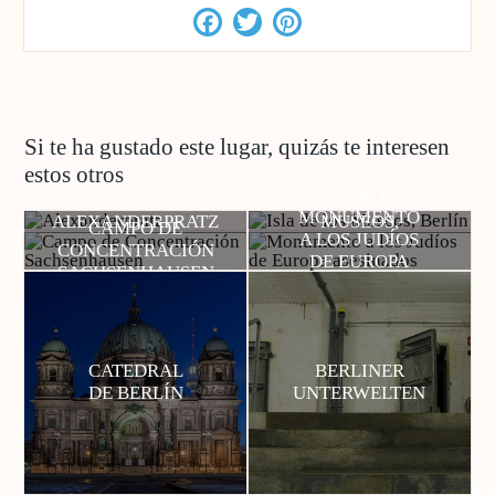
Facebook
Twitter
Pinterest
Si te ha gustado este lugar, quizás te interesen
estos otros
ISLA DE LOS
MONUMENTO
ALEXANDERPRATZ
MUSEOS,
CAMPO DE
A LOS JUDÍOS
BERLÍN
CONCENTRACIÓN
DE EUROPA
SACHSENHAUSEN
ASESINADOS
CATEDRAL
BERLINER
DE BERLÍN
UNTERWELTEN