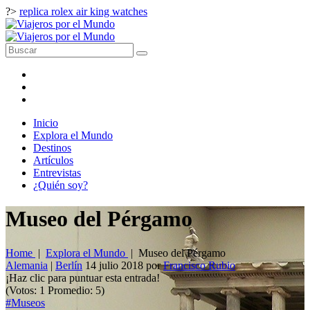
?>
replica rolex air king watches
Inicio
Explora el Mundo
Destinos
Artículos
Entrevistas
¿Quién soy?
Museo del Pérgamo
Home
|
Explora el Mundo
|
Museo del Pérgamo
Alemania
|
Berlín
14 julio 2018
por
Francisco Rubio
¡Haz clic para puntuar esta entrada!
(Votos:
1
Promedio:
5
)
#Museos