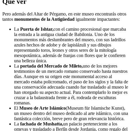
Qué ver
Pero además del Altar de Pérgamo, en este museo encontrarás otros
tantos
monumentos de la Antigüedad
igualmente impactantes:
La
Puerta de Ishtar,
con el camino procesional que marcaba
la entrada a la antigua ciudad de Babilonia. Uno de los
monumentos más deslumbrantes del museo, con sus ladrillos
azules hechos de adobe y de lapislázuli y sus dibujos
representando toros, leones y otros seres de la mitología
mesopotámica, además de franjas con flores que le confieren
una belleza única.
La
portada del Mercado de Mileto,
uno de los mejores
testimonios de un mercado romano conservado hasta nuestros
días. Aunque en su origen este monumental acceso al
mercado estaba policromado, el paso de los siglos y la falta de
una conservación adecuada cuando fue trasladado al museo le
han otorgado su aspecto actual. Para contemplarlo lo mejor es
cruzar a la balaustrada frente a él, rodeada de esculturas
romanas.
El
Museo de Arte Islámico
(Museum für Islamische Kunst),
un museo dentro del museo dedicado al arte islámico, con una
fantástica colección, breve pero de gran relevancia histórica.
La
fachada de Mushatta,
un palacio perteneciente a los
omeyas y trasladado a Berlín desde Jordania, como regalo del