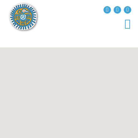
?>
replica rolex air king watches
INICIO
EXPLORA EL MUNDO
DESTINOS
ARTÍCULOS
ENTREVISTAS
¿QUIÉN SOY?