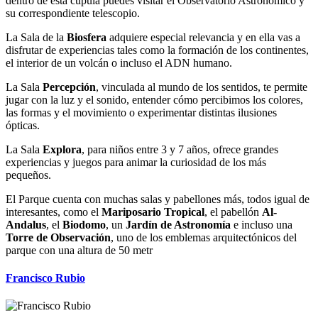
dentro de esta cúpula puedes visitar el Observatorio Astronómico y
su correspondiente telescopio.
La Sala de la
Biosfera
adquiere especial relevancia y en ella vas a
disfrutar de experiencias tales como la formación de los continentes,
el interior de un volcán o incluso el ADN humano.
La Sala
Percepción
, vinculada al mundo de los sentidos, te permite
jugar con la luz y el sonido, entender cómo percibimos los colores,
las formas y el movimiento o experimentar distintas ilusiones
ópticas.
La Sala
Explora
, para niños entre 3 y 7 años, ofrece grandes
experiencias y juegos para animar la curiosidad de los más
pequeños.
El Parque cuenta con muchas salas y pabellones más, todos igual de
interesantes, como el
Mariposario Tropical
, el pabellón
Al-
Andalus
, el
Biodomo
, un
Jardín de Astronomía
e incluso una
Torre de Observación
, uno de los emblemas arquitectónicos del
parque con una altura de 50 metr
Francisco Rubio