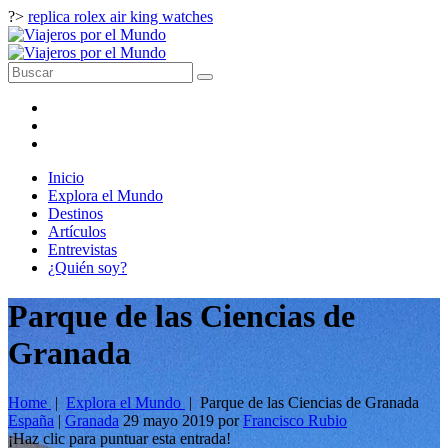
?>
replica rolex air king watches
Inicio
Explora el Mundo
Destinos
Artículos
Entrevistas
¿Quién soy?
Parque de las Ciencias de
Granada
Home
|
Explora el Mundo
|
Parque de las Ciencias de Granada
España
|
Granada
29 mayo 2019
por
Francisco Rubio
¡Haz clic para puntuar esta entrada!