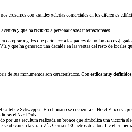
os cruzamos con grandes galerías comerciales en los diferentes edificio
 avenida y que ha recibido a personalidades internacionales
den comprar regalos que pertenece a los padres de un famoso ex-jugado
ía y que ha generado una decaída en las ventas del resto de locales que
storia de sus monumentos son característicos. Con
estilos muy definidos
 el cartel de Schweppes. En el mismo se encuentra el Hotel Vincci Capit
 alturas el Ave Fénix
o por una escultura realizada en bronce que simboliza una victoria al
 se ubican en la Gran Vía. Con sus 90 metros de altura fue el primer ra