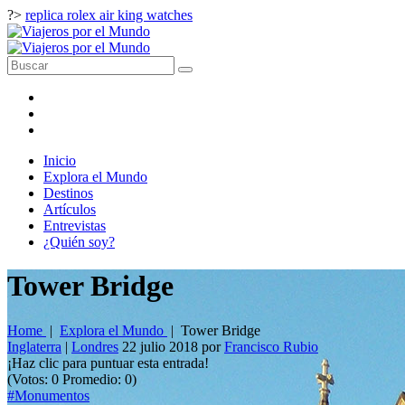
?>
replica rolex air king watches
Inicio
Explora el Mundo
Destinos
Artículos
Entrevistas
¿Quién soy?
Tower Bridge
Home
|
Explora el Mundo
|
Tower Bridge
Inglaterra
|
Londres
22 julio 2018
por
Francisco Rubio
¡Haz clic para puntuar esta entrada!
(Votos:
0
Promedio:
0
)
#Monumentos