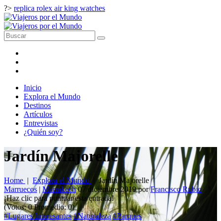
?>
replica rolex air king watches
Inicio
Explora el Mundo
Destinos
Artículos
Entrevistas
¿Quién soy?
Jardín Majorelle
Home
|
Explora el Mundo
|
Jardín Majorelle
Marruecos
|
Marrakech
07 diciembre 2019
por
Francisco Rubio
¡Haz clic para puntuar esta entrada!
(Votos:
0
Promedio:
0
)
#Lugares Interesantes
#Naturaleza
#Parques