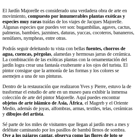
El Jardín Majorelle es considerado una verdadera obra de arte en
movimiento,
compuesto por innumerables
plantas exóticas y
especies muy raras
traídas de los viajes de Jacques Majorelle.
Algunas especies que puedes ver son: bugambilias, agaves, cactus,
palmeras, bambúes, jazmines, daturas, yuccas, cocoteros, bananeros,
nenúfares, nympheas, entre otras.
Podrás seguir deleitando tu vista con bellas
fuentes, chorros de
agua, cuencas, pérgolas
, alamedas y hermosas jarras de cerámica.
La combinación de las exóticas plantas con la ornamentación del
jardín logra crear una fantasía exuberante a los ojos del turista. El
pintor consigue que la armonía de las formas y los colores se
asemejen a una de sus pinturas.
Dentro de la restauración que realizaron Yves y Pierre, estuvo la de
trasformar el estudio de arte en un museo para exhibir la inmensa
colección de arte del pintor Majorelle. Aquí puedes encontrar
objetos de arte islámico de Asia, África
, el Magreb y el Oriente
Medio, además de joyas, alfombras, armas, textiles, telas, cerámicas
y
dibujos del artista
.
Sé parte de los miles de visitantes que llegan al jardín mes a mes y
deléitate caminando por los pasillos de bambú llenos de sombra.
Oye a los pájaros cantar, observa como las flores de loto se