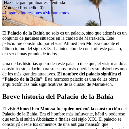
¡Haz clic para puntuar esta entrada!
(Votos:
0
Promedio:
0
)
#Lugares Interesantes
#Monumentos
2311
0
El
Palacio de la Bahía
no solo es un palacio, sino que además es un
conjunto de jardines situados en la ciudad de Marrakech. Este
palacio fue construido por el visir Ahmed ben Moussa durante el
último tramo del siglo XIX. La intención de construir este palacio,
era ser el más grande de todos.
Una de las historias que rodea este palacio dice que, el visir mandó a
construir este palacio para su esposa más querida y su historia es uno
de los más grandes atractivos.
El nombre del palacio significa el
“Palacio de la Bella”
. Este hermoso palacio es una de las obras
arquitectónicas más significativas de la ciudad de Marrakech.
Breve historia del Palacio de la Bahía
El visir
Ahmed ben Moussa fue quien ordenó la construcción
del
Palacio de la Bahía. Era el hombre más influyente, hábil y poderoso
que tenía el sultán Abdelaziz a finales del siglo XIX. El palacio se
construyó desde los cimientos de una antigua mansión que