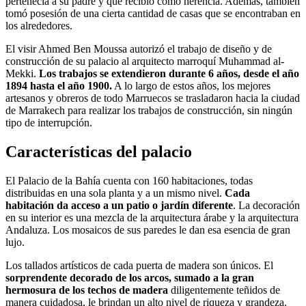
pertenecía a su padre y que recibió como herencia. Además, también
tomó posesión de una cierta cantidad de casas que se encontraban en
los alrededores.
El visir Ahmed Ben Moussa autorizó el trabajo de diseño y de
construcción de su palacio al arquitecto marroquí Muhammad al-
Mekki.
Los trabajos se extendieron durante 6 años, desde el año
1894 hasta el año 1900.
A lo largo de estos años, los mejores
artesanos y obreros de todo Marruecos se trasladaron hacia la ciudad
de Marrakech para realizar los trabajos de construcción, sin ningún
tipo de interrupción.
Características del palacio
El Palacio de la Bahía cuenta con 160 habitaciones, todas
distribuidas en una sola planta y a un mismo nivel.
Cada
habitación da acceso a un patio o jardín diferente
. La decoración
en su interior es una mezcla de la arquitectura árabe y la arquitectura
Andaluza. Los mosaicos de sus paredes le dan esa esencia de gran
lujo.
Los tallados artísticos de cada puerta de madera son únicos. El
sorprendente decorado de los arcos, sumado a la gran
hermosura de los techos de madera
diligentemente teñidos de
manera cuidadosa, le brindan un alto nivel de riqueza y grandeza.