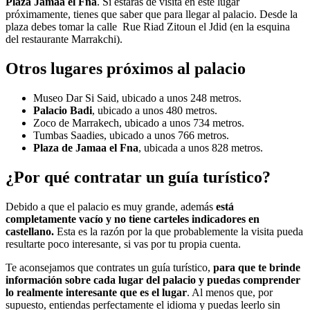
Plaza Jamaa el Fna
. Si estarás de visita en este lugar
próximamente, tienes que saber que para llegar al palacio. Desde la
plaza debes tomar la calle
Rue Riad Zitoun el Jdid (en la esquina
del restaurante Marrakchi).
Otros lugares próximos al palacio
Museo Dar Si Said, ubicado a unos 248 metros.
Palacio Badi
, ubicado a unos 480 metros.
Zoco de Marrakech, ubicado a unos 734 metros.
Tumbas Saadies, ubicado a unos 766 metros.
Plaza de Jamaa el Fna
, ubicada a unos 828 metros.
¿Por qué contratar un guía turístico?
Debido a que el palacio es muy grande, además
está
completamente vacío y no tiene carteles indicadores en
castellano.
Esta es la razón por la que probablemente la visita pueda
resultarte poco interesante, si vas por tu propia cuenta.
Te aconsejamos que contrates un guía turístico,
para que te brinde
información sobre cada lugar del palacio y puedas comprender
lo realmente interesante que es el lugar
. Al menos que, por
supuesto, entiendas perfectamente el idioma y puedas leerlo sin