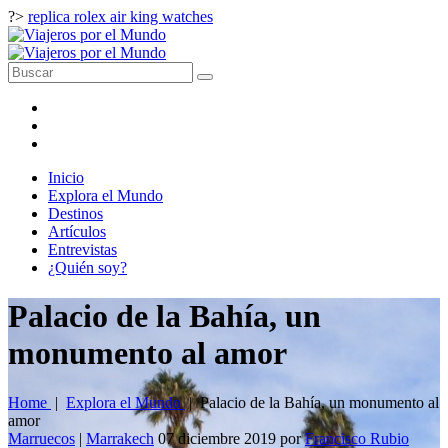
?>
replica rolex air king watches
Inicio
Explora el Mundo
Destinos
Artículos
Entrevistas
¿Quién soy?
Palacio de la Bahía, un
monumento al amor
Home
|
Explora el Mundo
|
Palacio de la Bahía, un monumento al
amor
Marruecos
|
Marrakech
07 diciembre 2019
por
Francisco Rubio