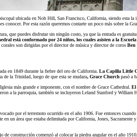
iscopal ubicada en Nob Hill, San Francisco, California, siendo esta la 
ebes conocer. Por esta razón queremos contarte un poco más sobre la Grac
tura, que puedes disfrutar sin ningún costo, ya que la entrada es gratui
edral
está conformado por 24 niños, los cuales asisten a la Escue
orales son dirigidas por el director de música y director de coros
Ben
ada en 1849 durante la fiebre del oro de California.
La Capilla Little 
ia de la Trinidad, luego de que esta se mudara
, Grace Church
pasó a ha
a Iglesia más grande e imponente, con el nombre de Grace Cathedral.
El
eron a la parroquia, también se incluyeron Leland Stanford y William 
ovocado por el terremoto ocurrido en el año 1906. Fue entonces cuando 
 en un área que estaba delimitada por California, Jones, Sacramente y
ajo de construcción comenzó al colocar la piedra angular en el año 1910,