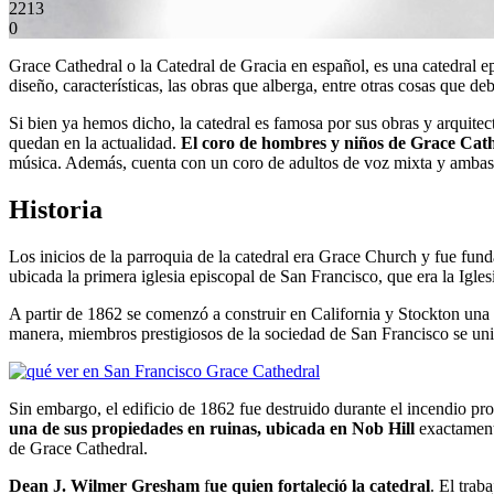
2213
0
Grace Cathedral o la Catedral de Gracia en español, es una catedral ep
diseño, características, las obras que alberga, entre otras cosas que d
Si bien ya hemos dicho, la catedral es famosa por sus obras y arquitec
quedan en la actualidad.
El coro de hombres y niños de Grace
Cath
música. Además, cuenta con un coro de adultos de voz mixta y ambas c
Historia
Los inicios de la parroquia de la catedral era Grace Church y fue fund
ubicada la primera iglesia episcopal de San Francisco, que era la Igles
A partir de 1862 se comenzó a construir en California y Stockton un
manera, miembros prestigiosos de la sociedad de San Francisco se uni
Sin embargo, el edificio de 1862 fue destruido durante el incendio pr
una de sus propiedades en ruinas, ubicada en Nob Hill
exactamente
de Grace Cathedral.
Dean J. Wilmer Gresham
f
ue quien fortaleció la catedral
. El trab