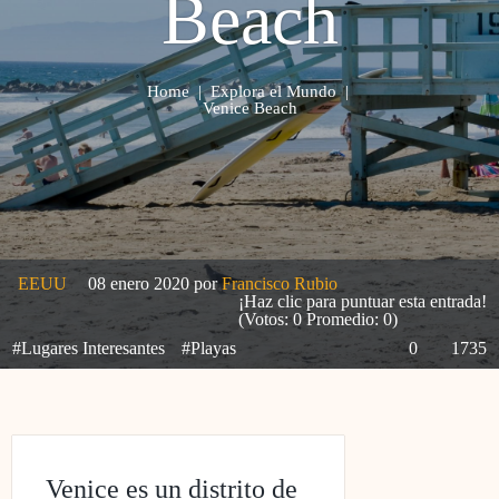
Beach
Home
|
Explora el Mundo
|
Venice Beach
EEUU
08 enero 2020
por
Francisco Rubio
¡Haz clic para puntuar esta entrada!
(Votos:
0
Promedio:
0
)
#Lugares Interesantes
#Playas
0
1735
Venice es un distrito de