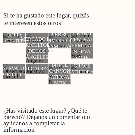
Si te ha gustado este lugar, quizás
te interesen estos otros
GRAND
PIER 39,
GETTY
MERCADO DE
CENTRAL
DIVERSIÓN
CENTER
AGRICULTORES
TERMINAL,
FAMILIAR
DE LOS
NUEVA
ÁNGELES
YORK
BRYCE
GRACE
BSERVATORIO
ALCATRAZ
CANYON
CATHEDRAL
GRIFFITH
NATIONAL
PARK
¿Has visitado este lugar? ¿Qué te
pareció? Déjanos un comentario o
ayúdanos a completar la
información