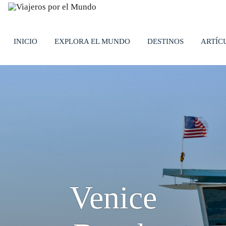
?>
replica rolex air king watches
INICIO
EXPLORA EL MUNDO
DESTINOS
ARTÍC
Venice