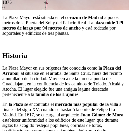
1875
0
La Plaza Mayor está situada en el
corazón de Madrid
a pocos
metros de la Puerta del Sol y del Palacio Real. La plaza
mide 129
metros de largo por 94 metros de ancho
y está rodeada por
soportales y edificios de tres plantas.
Historia
La Plaza Mayor en sus orígenes fue conocida como
la Plaza del
Arrabal
, al situarse en el arrabal de Santa Cruz, fuera del recinto
amurallado de la ciudad. Muy cerca de la famosa puerta de
Guadalajara, en la confluencia de los caminos de Toledo, Alcalá y
Atocha. El lugar elegido fue una antigua laguna desecada
perteneciente a la
familia de los Lujanes
.
En la Plaza se encontraba el
mercado más popular de la villa
a
finales del siglo XV, cuando se trasladó la corte de Felipe II a
Madrid. En 1617, se encarga al arquitecto
Juan Gómez
de Mora
establecer uniformidad a los edificios de este lugar, que durante
siglos ha acogido festejos populares, corridas de toros,
beatificaciones, coronaciones y también algún auto de fe.