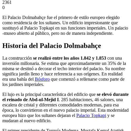
2361
0
El Palacio Dolmabahçe fue el primero de estilo europeo elegido
como residencia de los sultanes. Un edificio impresionante que
sustituyó al Palacio Topkapi en sus funciones imperiales. Un palacio
-museo abierto al público, pero no de manera independiente.
Historia del Palacio Dolmabahçe
La construcción
se realizó entre los años 1.842 y 1.853
con una
inversión millonaria. Se estima que aproximadamente un 35% de la
misma se destinó a decorar el techo interior del palacio. Su nombre
significa jardín lleno y hace referencia a sus orígenes. En realidad
era una bahía del
Bósforo
que comenzó a rellenarse como parte de
los jardines imperiales.
El lujo es la principal característica del edificio que
se elevó durante
el reinado de Abd-ul-Mejid I
. 285 habitaciones, 46 salones, una
escalera de cristal y diferentes comodidades modernas, para esa
época, lo convirtieron en el nuevo palacio imperial. Esta modernidad
europea hizo que los sultanes dejaran el
Palacio Topkapi
y se
mudaran al nuevo edificio.
El primer presidente de Turquía Moderna, Mustafa Kemal Atatürk,