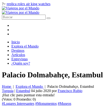
?>
replica rolex air king watches
Inicio
Explora el Mundo
Destinos
Artículos
Entrevistas
¿Quién soy?
Palacio Dolmabahçe, Estambul
Home
|
Explora el Mundo
|
Palacio Dolmabahçe, Estambul
Turquia
|
Estambul
04 julio 2020
por
Francisco Rubio
¡Haz clic para puntuar esta entrada!
(Votos:
0
Promedio:
0
)
#Lugares Interesantes
#Monumentos
#Museos