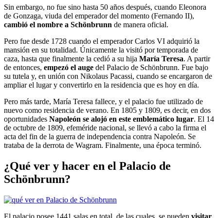
Sin embargo, no fue sino hasta 50 años después, cuando Eleonora
de Gonzaga, viuda del emperador del momento (Fernando II),
cambió el nombre
a Schönbrunn
de manera oficial.
Pero fue desde 1728 cuando el emperador Carlos VI adquirió la
mansión en su totalidad. Únicamente la visitó por temporada de
caza, hasta que finalmente la cedió a su hija
María Teresa
. A partir
de entonces,
empezó el auge
del Palacio de Schönbrunn. Fue bajo
su tutela y, en unión con Nikolaus Pacassi, cuando se encargaron de
ampliar el lugar y convertirlo en la residencia que es hoy en día.
Pero más tarde, María Teresa fallece, y el palacio fue utilizado de
nuevo como residencia de verano. En 1805 y 1809, es decir, en dos
oportunidades
Napoleón
se alojó en este emblemático lugar
. El 14
de octubre de 1809, efeméride nacional, se llevó a cabo la firma el
acta del fin de la guerra de independencia contra Napoleón. Se
trataba de la derrota de Wagram. Finalmente, una época terminó.
¿Qué ver y hacer en el Palacio de
Schönbrunn?
El palacio posee 1441 salas en total, de las cuales, se pueden
visitar