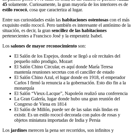
45
solamente. Curiosamente, la gran mayoría de los interiores es de
estilo rococó
, cosa que caracteriza al lugar.
Entre sus curiosidades están las
habitaciones ostentosas
con el más
exquisito estilo rococó. Pero también es interesante el antónimo de la
situación, es decir, la gran
sencillez de las habitaciones
pertenecientes a Francisco José y la emperatriz Isabel.
Los
salones de mayor reconocimiento
son:
El Salón de los Espejos, donde se llegó a oír recitales del
pequeño niño prodigio, Mozart
El Salón Chino Circular, es aquí donde María Teresa
mantenía reuniones secretas con el canciller de estado
El Salón Chino Azul, el lugar donde en 1918, el emperador
Carlos I firmó la renuncia a la gobernación. Esto dio fin a la
monarquía
El Salón “Vieux-Lacque”, Napoleón realizó una conferencia
La Gran Galería, lugar donde hubo una gran reunión del
Congreso de Viena en 1814
El Salón de Millón, puede ser de las salas más lindas en
existir. Es un estilo rococó decorada con palos de rosas y
objetos miniatura importadas de India y Persia
Los
jardines
merecen la pena ser recorridos, son infinitos y