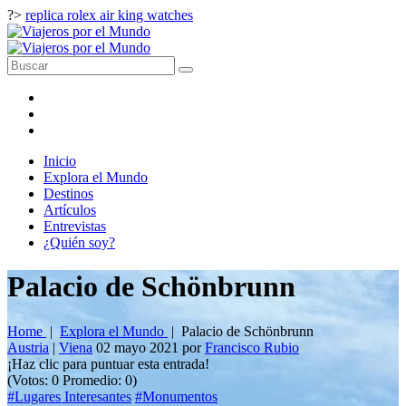
?>
replica rolex air king watches
Inicio
Explora el Mundo
Destinos
Artículos
Entrevistas
¿Quién soy?
Palacio de Schönbrunn
Home
|
Explora el Mundo
|
Palacio de Schönbrunn
Austria
|
Viena
02 mayo 2021
por
Francisco Rubio
¡Haz clic para puntuar esta entrada!
(Votos:
0
Promedio:
0
)
#Lugares Interesantes
#Monumentos