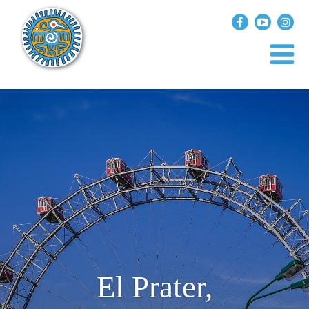
?>
replica rolex air king watches
INICIO
EXPLORA EL MUNDO
DESTINOS
ARTÍCULOS
ENTREVISTAS
¿QUIÉN SOY?
El Prater,