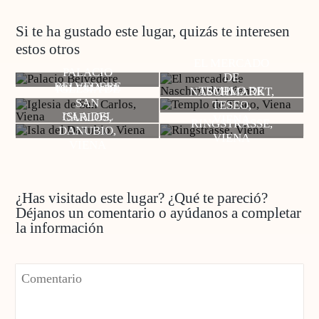
Si te ha gustado este lugar, quizás te interesen
estos otros
EL MERCADO
PALACIO
DE
BELVEDERE
IGLESIA DE
TEMPLO DE
NASCHMARKT,
SAN
TESEO,
VIENA
ISLA DEL
CARLOS,
VIENA
RINGSTRASSE,
DANUBIO,
VIENA
VIENA
VIENA
¿Has visitado este lugar? ¿Qué te pareció?
Déjanos un comentario o ayúdanos a completar
la información