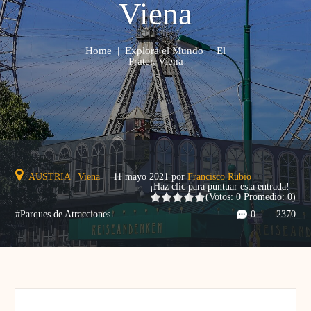
Viena
Home
|
Explora el Mundo
|
El
Prater, Viena
AUSTRIA
|
Viena
11 mayo 2021
por
Francisco Rubio
¡Haz clic para puntuar esta entrada!
(Votos:
0
Promedio:
0
)
#Parques de Atracciones
0
2370