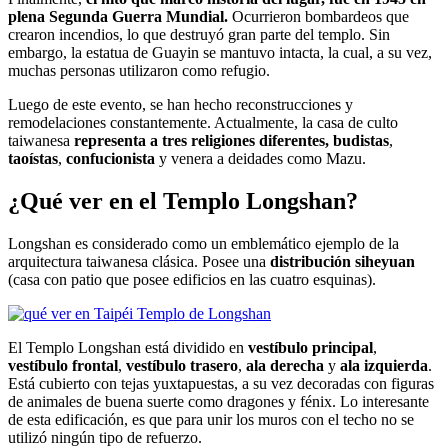
plena Segunda Guerra Mundial.
Ocurrieron bombardeos que
crearon incendios, lo que destruyó gran parte del templo. Sin
embargo, la estatua de Guayin se mantuvo intacta, la cual, a su vez,
muchas personas utilizaron como refugio.
Luego de este evento, se han hecho reconstrucciones y
remodelaciones constantemente. Actualmente, la casa de culto
taiwanesa
representa a tres religiones diferentes,
budistas
,
taoístas
,
confucionista
y venera a deidades como Mazu.
¿Qué ver en el Templo Longshan?
Longshan es considerado como un emblemático ejemplo de la
arquitectura taiwanesa clásica. Posee una
distribución
siheyuan
(casa con patio que posee edificios en las cuatro esquinas).
El Templo Longshan está dividido en
vestíbulo principal
,
vestíbulo
frontal
,
vestíbulo trasero
,
ala derecha
y
ala izquierda
.
Está cubierto con tejas yuxtapuestas, a su vez decoradas con figuras
de animales de buena suerte como dragones y fénix. Lo interesante
de esta edificación, es que para unir los muros con el techo no se
utilizó ningún tipo de refuerzo.