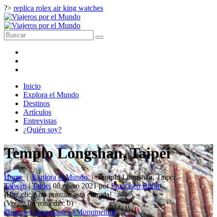
?>
replica rolex air king watches
Inicio
Explora el Mundo
Destinos
Artículos
Entrevistas
¿Quién soy?
Templo Longshan, Taipéi
Home
|
Explora el Mundo
|
Templo Longshan, Taipéi
Taiwan
|
Taipei
08 enero 2021
por
Francisco Rubio
¡Haz clic para puntuar esta entrada!
(Votos:
0
Promedio:
0
)
#Lugares Interesantes
#Monumentos