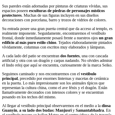
Sus paredes están adornadas por pinturas de criaturas vívidas, sus
espacios poseen
esculturas de piedras de personajes místicos
protectores
. Muchas de sus figuras incluyen en sus diseños
decoraciones con porcelana, barro y trozos de vidrios de colores.
Su entrada posee una gran puerta central que da acceso al templo, es
realmente imponente. Seguidamente, encontraremos el vestíbulo
frontal, donde inmediatamente posará frente a nuestros ojos
un gran
edificio al más puro estilo chino
. Tejados elaboradamente pintados
vívidamente, columnas con escritos muy elaborados y lámparas.
A cada lado del patio se encuentran
dos fuentes
, una con cascada
artificial y otra con un dragón y carpas nadando. No olvides admirar
el lindo reloj que aquí se encuentra, curiosamente de la marca Seiko.
Seguimos caminado y nos encontraremos con el
vestíbulo
principal
, precedido por enormes linternas y macetas de cerámica
en la puerta. Lo más impresionante son los animales típicos que
representan la cultura china, como el ave fénix y el dragón. Están
llamativamente decorados con intensos colores y se encuentran
posando en los techos del mismo.
Al llegar al vestíbulo principal observaremos en el medio a la
diosa
Guanyin
,
a su lado dos budas: Manjusri
y
Samantabhadra
. En
el vestíbulo trasero se hallan Matzu en el centro (diosa de la travesía