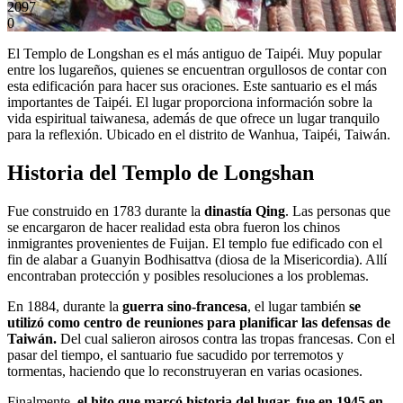
2097
0
El Templo de Longshan es el más antiguo de Taipéi. Muy popular
entre los lugareños, quienes se encuentran orgullosos de contar con
esta edificación para hacer sus oraciones. Este santuario es el más
importantes de Taipéi. El lugar proporciona información sobre la
vida espiritual taiwanesa, además de que ofrece un lugar tranquilo
para la reflexión. Ubicado en el distrito de Wanhua, Taipéi, Taiwán.
Historia del Templo de Longshan
Fue construido en 1783 durante la
dinastía Qing
. Las personas que
se encargaron de hacer realidad esta obra fueron los chinos
inmigrantes provenientes de Fuijan. El templo fue edificado con el
fin de alabar a Guanyin Bodhisattva (diosa de la Misericordia). Allí
encontraban protección y posibles resoluciones a los problemas.
En 1884, durante la
guerra sino-francesa
, el lugar también
se
utilizó como centro de reuniones para planificar las defensas de
Taiwán.
Del cual salieron airosos contra las tropas francesas. Con el
pasar del tiempo, el santuario fue sacudido por terremotos y
tormentas, haciendo que lo reconstruyeran en varias ocasiones.
Finalmente,
el hito que marcó historia del lugar, fue en 1945 en