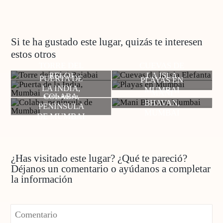
Si te ha gustado este lugar, quizás te interesen
estos otros
TORRE DEL
CUEVAS DE
RELOJ
LA ISLA
PUERTA DE
PLAYAS EN
RAJABAI
ELEFANTA
LA INDIA,
MUMBAI
MANI
COLABA,
MUMBAI
BHAVAN,
PENÍNSULA
MUMBAI
DE MUMBAI
¿Has visitado este lugar? ¿Qué te pareció?
Déjanos un comentario o ayúdanos a completar
la información