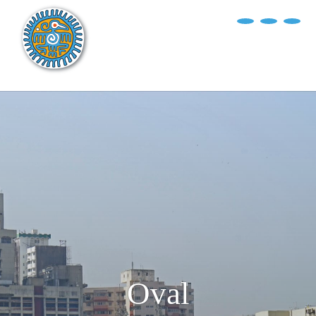
?>
replica rolex air king watches
INICIO
EXPLORA EL MUNDO
DESTINOS
ARTÍCULOS
ENTREVISTAS
¿QUIÉN SOY?
Oval