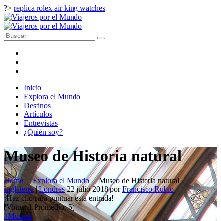
?>
replica rolex air king watches
Inicio
Explora el Mundo
Destinos
Artículos
Entrevistas
¿Quién soy?
Museo de Historia natural
Home
|
Explora el Mundo
|
Museo de Historia natural
Inglaterra
|
Londres
22 julio 2018
por
Francisco Rubio
¡Haz clic para puntuar esta entrada!
(Votos:
1
Promedio:
5
)
#Museos