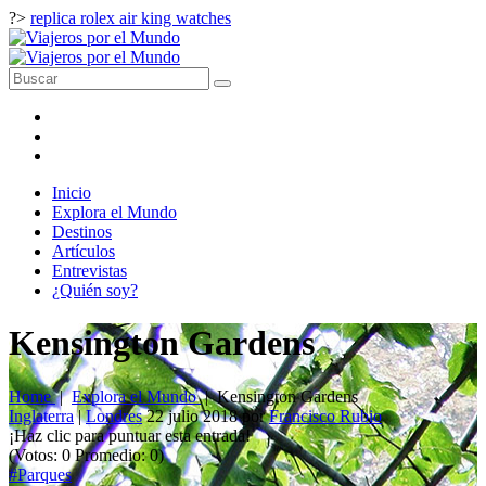
?>
replica rolex air king watches
Inicio
Explora el Mundo
Destinos
Artículos
Entrevistas
¿Quién soy?
Kensington Gardens
Home
|
Explora el Mundo
|
Kensington Gardens
Inglaterra
|
Londres
22 julio 2018
por
Francisco Rubio
¡Haz clic para puntuar esta entrada!
(Votos:
0
Promedio:
0
)
#Parques