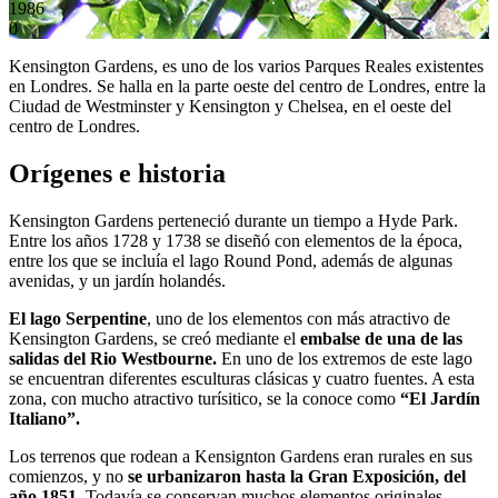
1986
0
Kensington Gardens, es uno de los varios Parques Reales existentes
en Londres. Se halla en la parte oeste del centro de Londres, entre la
Ciudad de Westminster y Kensington y Chelsea, en el oeste del
centro de Londres.
Orígenes e historia
Kensington Gardens perteneció durante un tiempo a Hyde Park.
Entre los años 1728 y 1738 se diseñó con elementos de la época,
entre los que se incluía el lago Round Pond, además de algunas
avenidas, y un jardín holandés.
El lago Serpentine
, uno de los elementos con más atractivo de
Kensington Gardens, se creó mediante el
embalse de una de las
salidas del Rio Westbourne.
En uno de los extremos de este lago
se encuentran diferentes esculturas clásicas y cuatro fuentes. A esta
zona, con mucho atractivo turísitico, se la conoce como
“El Jardín
Italiano”.
Los terrenos que rodean a Kensignton Gardens eran rurales en sus
comienzos, y no
se urbanizaron hasta la Gran Exposición, del
año 1851.
Todavía se conservan muchos elementos originales.