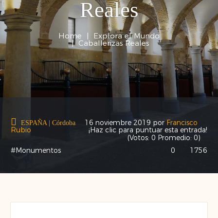
Reales
Home
|
Explora el Mundo
|
Caballerizas Reales
16 noviembre 2019
por
Francisco
ESPAÑA
|
Córdoba
Rubio
¡Haz clic para puntuar esta entrada!
(Votos:
0
Promedio:
0
)
#Monumentos
0
1756