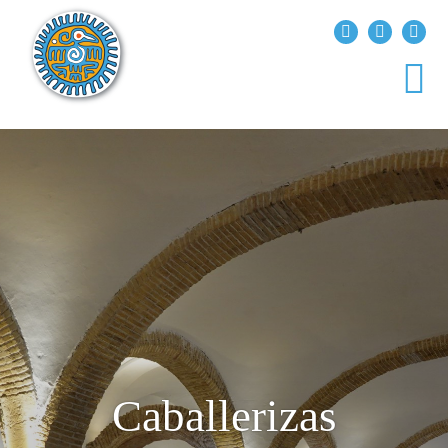
?>
replica rolex air king watches
INICIO
EXPLORA EL MUNDO
DESTINOS
ARTÍCULOS
ENTREVISTAS
¿QUIÉN SOY?
Caballerizas