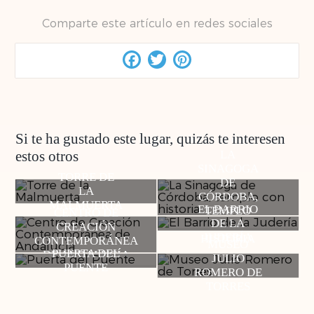
Comparte este artículo en redes sociales
Facebook
Twitter
Pinterest
Si te ha gustado este lugar, quizás te interesen
estos otros
LA
SINAGOGA
TORRE DE
DE
LA
CÓRDOBA,
MALMUERTA
EL BARRIO
TEMPLO
CENTRO DE
DE LA
CON
CREACIÓN
JUDERÍA
HISTORIA
CONTEMPORÁNEA
MUSEO
PUERTA DEL
DE ANDALUCÍA
JULIO
PUENTE
ROMERO DE
TORRES