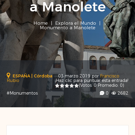
a Manolete
Home
|
Explora el Mundo
|
Monumento a Manolete
ESPAÑA
|
Córdoba
03 marzo 2019
por
Francisco
Rubio
¡Haz clic para puntuar esta entrada!
(Votos:
0
Promedio:
0
)
#Monumentos
0
2682