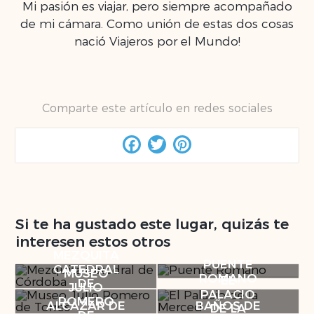
Mi pasión es viajar, pero siempre acompañado
de mi cámara. Como unión de estas dos cosas
nació Viajeros por el Mundo!
Comparte este artículo en redes sociales
Facebook
Twitter
Pinterest
Si te ha gustado este lugar, quizás te
interesen estos otros
MEZQUITA
PUENTE
CATEDRAL
MUSEO
ROMANO
EL
DE
JULIO
PALACIO
CÓRDOBA
ROMERO
ALCÁZAR DE
BAÑOS DE
DE LA