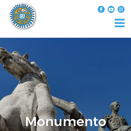
?>
replica rolex air king watches
INICIO
EXPLORA EL MUNDO
DESTINOS
ARTÍCULOS
ENTREVISTAS
¿QUIÉN SOY?
Monumento