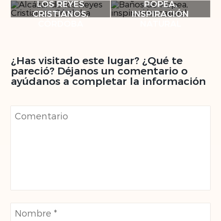
DE
LOS REYES
POPEA,
MERCED
TORRES
CRISTIANOS,
INSPIRACIÓN
CÓRDOBA
NATURAL
¿Has visitado este lugar? ¿Qué te
pareció? Déjanos un comentario o
ayúdanos a completar la información