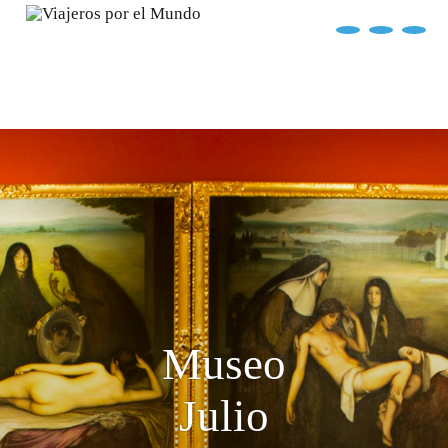
?>
replica rolex air king watches
INICIO
EXPLORA EL MUNDO
DESTINOS
ARTÍCULOS
ENTREVISTAS
¿QUIÉN SOY?
Museo
Julio