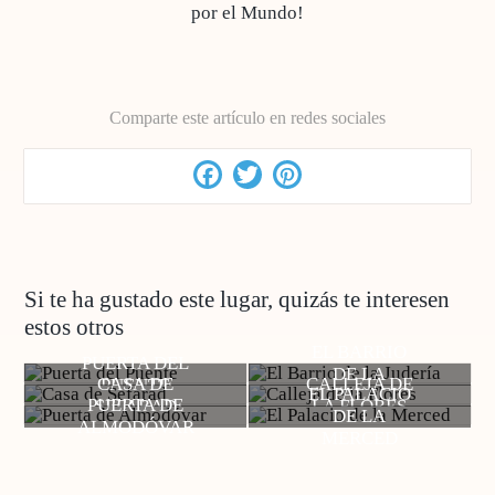
por el Mundo!
Comparte este artículo en redes sociales
Facebook
Twitter
Pinterest
Si te ha gustado este lugar, quizás te interesen
estos otros
EL BARRIO
PUERTA DEL
DE LA
CASA DE
CALLEJA DE
PUENTE
EL PALACIO
JUDERÍA
PUERTA DE
SEFARAD
LA FLORES
DE LA
ALMODÓVAR
MERCED