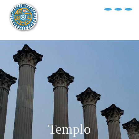
?>
replica rolex air king watches
INICIO
EXPLORA EL MUNDO
DESTINOS
ARTÍCULOS
ENTREVISTAS
¿QUIÉN SOY?
Templo