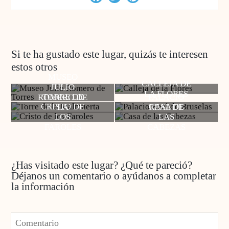
Si te ha gustado este lugar, quizás te interesen
estos otros
MUSEO
CALLEJA DE
JULIO
LA FLORES
TORRE DE
PALACIO
ROMERO DE
CRISTO DE
CASA DE
LA
REAL DE
TORRES
LOS
LAS
MALMUERTA
BRUSELAS
FAROLES
CABEZAS
¿Has visitado este lugar? ¿Qué te pareció?
Déjanos un comentario o ayúdanos a completar
la información