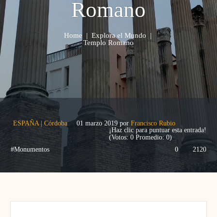
Romano
Home
|
Explora el Mundo
|
Templo Romano
ESPAÑA
|
Córdoba
01 marzo 2019
por
Francisco Rubio
¡Haz clic para puntuar esta entrada!
(Votos:
0
Promedio:
0
)
#Monumentos
0
2120