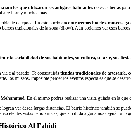
a son los que utilizaron los antiguos habitantes
de estas tierras para
al aire libre y muchos más.
mbiente de época. En este barrio
encontraremos hoteles, museos, gale
do barcos tradicionales de la zona (dhow). Aún podemos ver esos barcos 
ente la sociabilidad de sus habitantes, su cultura, su arte, sus fiesta
un viaje al pasado. Te conseguirás
tiendas tradicionales de artesanía, c
 arte, los museos. Imposible perder los eventos especiales que se desarrol
que Mohammed.
En el mismo podrás realizar una visita guiada en la que c
logran ver desde largas distancias. El barrio histórico también se puede
da excelentes vistas panorámicas, que sin duda alguna nos dejarán un a
Histórico Al Fahidi