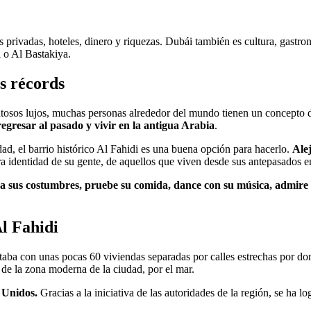
as privadas, hoteles, dinero y riquezas. Dubái también es cultura, gastr
i o Al Bastakiya.
os récords
osos lujos, muchas personas alrededor del mundo tienen un concepto de c
egresar al pasado y vivir en la antigua Arabia
.
dad, el barrio histórico Al Fahidi es una buena opción para hacerlo.
Alej
ra identidad de su gente, de aquellos que viven desde sus antepasados en 
a sus costumbres, pruebe su comida, dance con su música, admire 
Al Fahidi
taba con unas pocas 60 viviendas separadas por calles estrechas por donde
e la zona moderna de la ciudad, por el mar.
 Unidos.
Gracias a la iniciativa de las autoridades de la región, se ha 