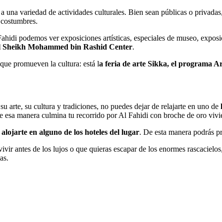
da a una variedad de actividades culturales. Bien sean públicas o privad
s costumbres.
 Fahidi podemos ver exposiciones artísticas, especiales de museo, exposic
l Sheikh Mohammed bin Rashid Center
.
que promueven la cultura: está l
a feria de arte Sikka, el programa Ar
 su arte, su cultura y tradiciones, no puedes dejar de relajarte en uno de
 de esa manera culmina tu recorrido por Al Fahidi con broche de oro vivi
alojarte en alguno de los hoteles del lugar
. De esta manera podrás pr
r antes de los lujos o que quieras escapar de los enormes rascacielos, 
as.