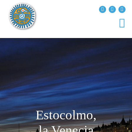
?>
replica rolex air king watches
INICIO
EXPLORA EL MUNDO
DESTINOS
ARTÍCULOS
ENTREVISTAS
¿QUIÉN SOY?
Estocolmo,
la Venecia