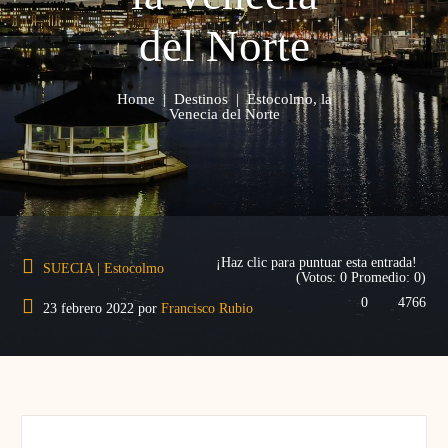
del Norte
Home
|
Destinos
|
Estocolmo, la
Venecia del Norte
¡Haz clic para puntuar esta entrada!
SUECIA
|
Estocolmo
(Votos:
0
Promedio:
0
)
0
4766
23 febrero 2022
por
Francisco Rubio