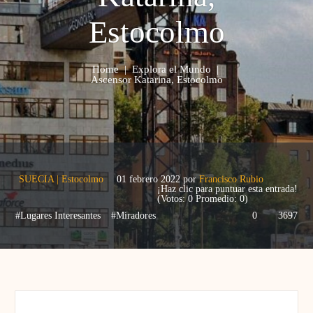
Estocolmo
Home
|
Explora el Mundo
|
Ascensor Katarina, Estocolmo
SUECIA
|
Estocolmo
01 febrero 2022
por
Francisco Rubio
¡Haz clic para puntuar esta entrada!
(Votos:
0
Promedio:
0
)
#Lugares Interesantes
#Miradores
0
3697