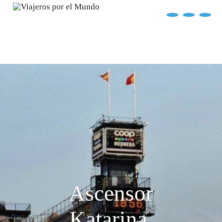
?>
replica rolex air king watches
INICIO
EXPLORA EL MUNDO
DESTINOS
ARTÍCULOS
ENTREVISTAS
¿QUIÉN SOY?
Ascensor
Katarina,