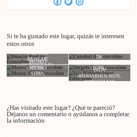
Facebook
Twitter
Pinterest
Si te ha gustado este lugar, quizás te interesen
estos otros
CATEDRAL
PALACIO
DE
REAL DE
MUSEO
SERGELS
ESTOCOLMO
ESTOCOLMO
MUSEO
VASA,
TORG,
ISLA
ABBA,
ESTOCOLMO
ESTOCOLMO
RIDDARHOLMEN,
ESTOCOLMO
ESTOCOLMO
¿Has visitado este lugar? ¿Qué te pareció?
Déjanos un comentario o ayúdanos a completar
la información