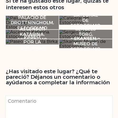
Si te ha gustado este lugar, quizás te
interesen estos otros
CATEDRAL
PALACIO DE
DE
DROTTNINGHOLM,
ESTOCOLMO
ESTOCOLMO
ASCENSOR
SERGELS
KATARINA,
TORG,
PASEO
SKANSEN,
ESTOCOLMO
ESTOCOLMO
POR LA
MUSEO DE
ISLA BIRKA
ESTOCOLMO
¿Has visitado este lugar? ¿Qué te
pareció? Déjanos un comentario o
ayúdanos a completar la información