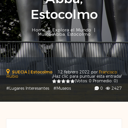
Estocolmo
Home
|
Explora el Mundo
|
Museo Abba, Estocolmo
SUECIA
|
Estocolmo
12 febrero 2022
por
Francisco
Rubio
¡Haz clic para puntuar esta entrada!
(Votos:
0
Promedio:
0
)
#Lugares Interesantes
#Museos
0
2427