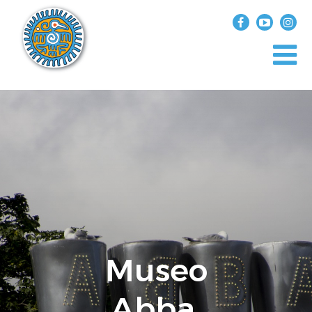
?>
replica rolex air king watches
INICIO
EXPLORA EL MUNDO
DESTINOS
ARTÍCULOS
ENTREVISTAS
¿QUIÉN SOY?
Museo
Abba,