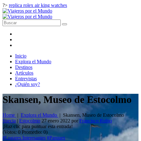
?>
replica rolex air king watches
Inicio
Explora el Mundo
Destinos
Artículos
Entrevistas
¿Quién soy?
Skansen, Museo de Estocolmo
Home
|
Explora el Mundo
|
Skansen, Museo de Estocolmo
Suecia
|
Estocolmo
27 enero 2022
por
Francisco Rubio
¡Haz clic para puntuar esta entrada!
(Votos:
0
Promedio:
0
)
#Lugares Interesantes
#Parques