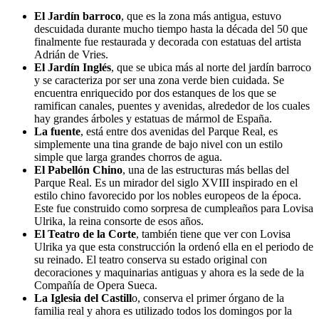
El Jardín barroco
, que es la zona más antigua, estuvo
descuidada durante mucho tiempo hasta la década del 50 que
finalmente fue restaurada y decorada con estatuas del artista
Adrián de Vries.
El Jardín Inglés
, que se ubica más al norte del jardín barroco
y se caracteriza por ser una zona verde bien cuidada. Se
encuentra enriquecido por dos estanques de los que se
ramifican canales, puentes y avenidas, alrededor de los cuales
hay grandes árboles y estatuas de mármol de España.
La fuente
, está entre dos avenidas del Parque Real, es
simplemente una tina grande de bajo nivel con un estilo
simple que larga grandes chorros de agua.
El Pabellón Chino
, una de las estructuras más bellas del
Parque Real. Es un mirador del siglo XVIII inspirado en el
estilo chino favorecido por los nobles europeos de la época.
Este fue construido como sorpresa de cumpleaños para Lovisa
Ulrika, la reina consorte de esos años.
El Teatro de la Corte
, también tiene que ver con Lovisa
Ulrika ya que esta construcción la ordenó ella en el periodo de
su reinado. El teatro conserva su estado original con
decoraciones y maquinarias antiguas y ahora es la sede de la
Compañía de Opera Sueca.
La Iglesia del Castill
o, conserva el primer órgano de la
familia real y ahora es utilizado todos los domingos por la