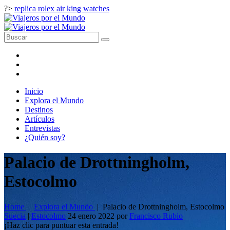
?>
replica rolex air king watches
Inicio
Explora el Mundo
Destinos
Artículos
Entrevistas
¿Quién soy?
Palacio de Drottningholm,
Estocolmo
Home
|
Explora el Mundo
|
Palacio de Drottningholm, Estocolmo
Suecia
|
Estocolmo
24 enero 2022
por
Francisco Rubio
¡Haz clic para puntuar esta entrada!