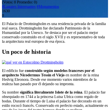
(Votos:
0
Promedio:
0
)
#Lugares Interesantes
#Monumentos
1630
0
El Palacio de Drottningholm es una residencia privada de la familia
real sueca. Drottningholm fue declarado Patrimonio de la
Humanidad por la Unesco. Se destaca por ser el palacio mejor
conservado construido en el siglo XVII y es representativo de toda
la arquitectura real europea de esa época.
Un poco de historia
El edificio fue
construido según modelos franceses por el
arquitecto Nicodermus Tessin el Viejo
en nombre de la reina
Hedvig Eleonora. Desde ese momento varios miembros de la
realeza han pasado por él dejando su impronta.
Su nombre
significa literalmente Islote de la reina
. El palacio fue
obsequiado en 1744 a la princesa Luisa Ulrica como regalo de
bodas. Durante el tiempo de Luisa el palacio fue decorado en un
estilo rococó francés. Conservado en perfecto estado, actualmente es
una de las joyas del teatro barroco donde se realizan