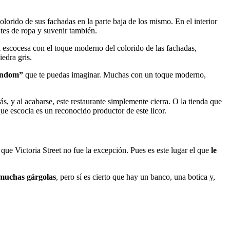
lorido de sus fachadas en la parte baja de los mismo. En el interior
ntes de ropa y suvenir también.
al escocesa con el toque moderno del colorido de las fachadas,
iedra gris.
random”
que te puedas imaginar. Muchas con un toque moderno,
s, y al acabarse, este restaurante simplemente cierra. O la tienda que
ue escocia es un reconocido productor de este licor.
ue Victoria Street no fue la excepción. Pues es este lugar el que
le
 muchas gárgolas
, pero sí es cierto que hay un banco, una botica y,