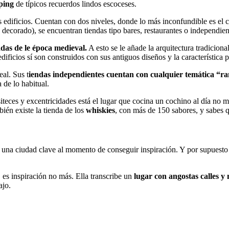
ping
de típicos recuerdos lindos escoceses.
 edificios. Cuentan con dos niveles, donde lo más inconfundible es el co
e decorado), se encuentran tiendas tipo bares, restaurantes o independie
das de le época medieval.
A esto se le añade la arquitectura tradicion
ificios sí son construidos con sus antiguos diseños y la característica p
eal. Sus t
iendas independientes cuentan con cualquier temática “
 de lo habitual.
teces y excentricidades está el lugar que cocina un cochino al día no má
én existe la tienda de los
whiskies
, con más de 150 sabores, y sabes q
una ciudad clave al momento de conseguir inspiración. Y por supuesto q
, es inspiración no más. Ella transcribe un
lugar con angostas calles y
ajo.