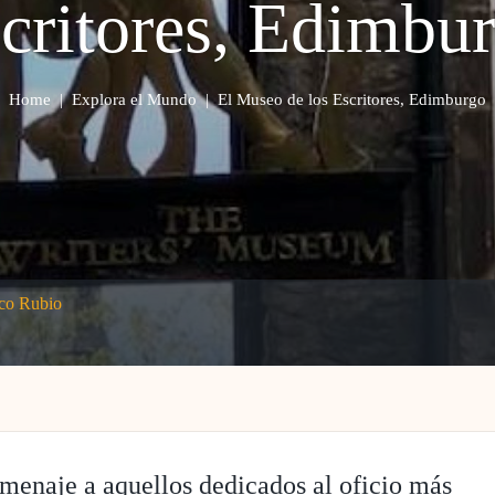
critores, Edimbu
Home
|
Explora el Mundo
|
El Museo de los Escritores, Edimburgo
sco Rubio
omenaje a aquellos dedicados al oficio más