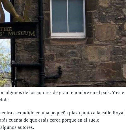
son algunos de los
autores de gran renombre en el país
. Y este
dole.
cuentra
escondido en una pequeña plaza junto a la calle Royal
darás cuenta de que estás cerca porque en el suelo
 algunos autores.