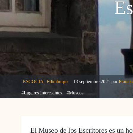
Es
ESCOCIA
|
Edimburgo
13 septiembre 2021
por
Franci
#Lugares Interesantes
#Museos
El Museo de los Escritores es un h