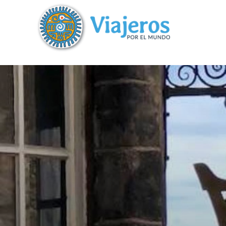
?>
replica rolex air king watches