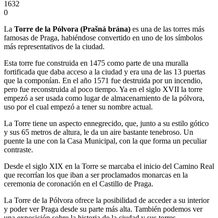
1632
0
La
Torre de la Pólvora (
Prašná brána)
es una de las torres más
famosas de Praga, habiéndose convertido en uno de los símbolos
más representativos de la ciudad.
Esta torre fue construida en 1475 como parte de una muralla
fortificada que daba acceso a la ciudad y era una de las 13 puertas
que la componían. En el año 1571 fue destruida por un incendio,
pero fue reconstruida al poco tiempo. Ya en el siglo XVII la torre
empezó a ser usada como lugar de almacenamiento de la pólvora,
uso por el cual empezó a tener su nombre actual.
La Torre tiene un aspecto ennegrecido, que, junto a su estilo gótico
y sus 65 metros de altura, le da un aire bastante tenebroso. Un
puente la une con la Casa Municipal, con la que forma un peculiar
contraste.
Desde el siglo XIX en la Torre se marcaba el inicio del Camino Real
que recorrían los que iban a ser proclamados monarcas en la
ceremonia de coronación en el Castillo de Praga.
La Torre de la Pólvora ofrece la posibilidad de acceder a su interior
y poder ver Praga desde su parte más alta. También podemos ver
una exposición sobre la historia de la ciudad y sus torres.