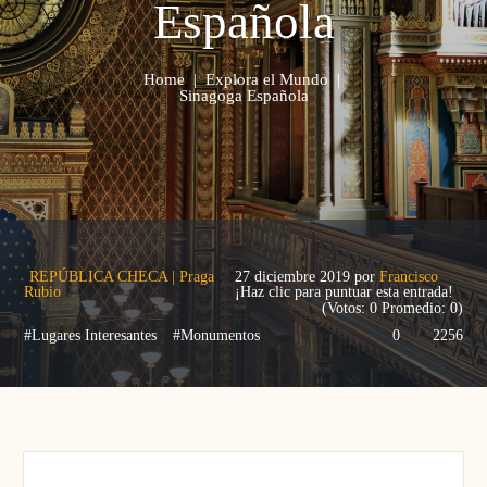
Española
Home
|
Explora el Mundo
|
Sinagoga Española
REPÚBLICA CHECA
|
Praga
27 diciembre 2019
por
Francisco
Rubio
¡Haz clic para puntuar esta entrada!
(Votos:
0
Promedio:
0
)
#Lugares Interesantes
#Monumentos
0
2256