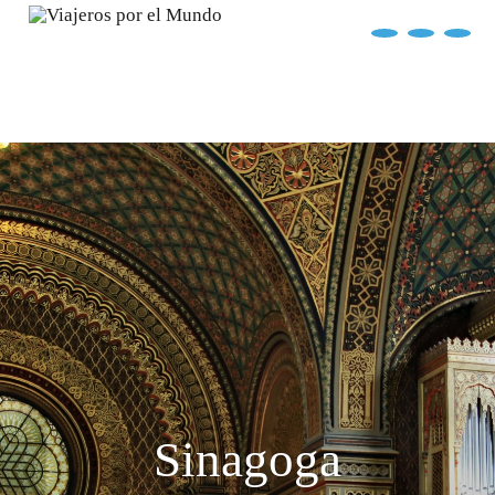
?>
replica rolex air king watches
INICIO
EXPLORA EL MUNDO
DESTINOS
ARTÍCULOS
ENTREVISTAS
¿QUIÉN SOY?
Sinagoga