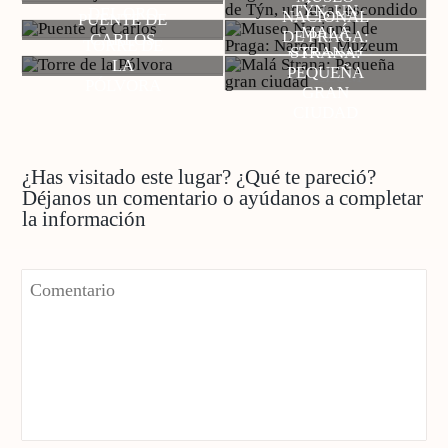
TÝN, UN
DEL ORO
NACIONAL
PUENTE DE
LUGAR
MALÁ
DE PRAGA:
CARLOS
TORRE DE
ESCONDIDO
STRANA:
NÁRODNÍ
LA
PEQUEÑA
MUZEUM
PÓLVORA
GRAN
CIUDAD
¿Has visitado este lugar? ¿Qué te pareció?
Déjanos un comentario o ayúdanos a completar
la información