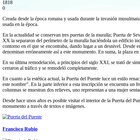
1818
0
Creada desde la época romana y usada durante la invasión musulmana l
usada en la época.
En la actualidad se conservan tres puertas de la muralla; Puerta de S
XX la separaron del perímetro de la muralla haciéndola un edificio ind
contorno en el que se encontraba, dando lugar a un desnivel. Desde ent
denominan erróneamente así a este monumento. En suma, la plaza en l
En su última remodelación, a principios del siglo XXI, se trató de simul
cerraron al tráfico y se remodeló completamente.
En cuanto a la estética actual, la Puerta del Puente luce un estilo re
este nombre”. En la parte inferior a esta inscripción se encuentra un f
columnas se muestran dos relieves, uno representan a una mujer senta
Desde hace unos años es posible visitar el interior de la Puerta del Pu
monumento a través de textos e imágenes.
Francisco Rubio