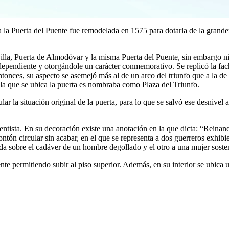
a Puerta del Puente fue remodelada en 1575 para dotarla de la grandeza
evilla, Puerta de Almodóvar y la misma Puerta del Puente, sin embargo ni
ependiente y otorgándole un carácter conmemorativo. Se replicó la fachada
onces, su aspecto se asemejó más al de un arco del triunfo que a la de 
a que se ubica la puerta es nombraba como Plaza del Triunfo.
ar la situación original de la puerta, para lo que se salvó ese desnivel a
nacentista. En su decoración existe una anotación en la que dicta: “Rein
rontón circular sin acabar, en el que se representa a dos guerreros exhib
da sobre el cadáver de un hombre degollado y el otro a una mujer soste
ente permitiendo subir al piso superior. Además, en su interior se ubica