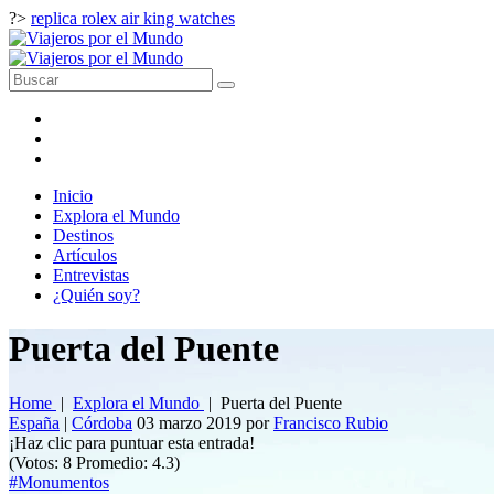
?>
replica rolex air king watches
Inicio
Explora el Mundo
Destinos
Artículos
Entrevistas
¿Quién soy?
Puerta del Puente
Home
|
Explora el Mundo
|
Puerta del Puente
España
|
Córdoba
03 marzo 2019
por
Francisco Rubio
¡Haz clic para puntuar esta entrada!
(Votos:
8
Promedio:
4.3
)
#Monumentos