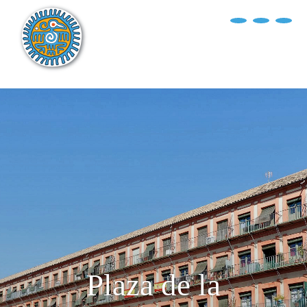
?>
replica rolex air king watches
INICIO
EXPLORA EL MUNDO
DESTINOS
ARTÍCULOS
ENTREVISTAS
¿QUIÉN SOY?
Plaza de la