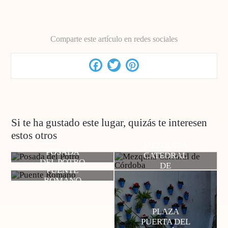
Comparte este artículo en redes sociales
Facebook
Twitter
Pinterest
Si te ha gustado este lugar, quizás te interesen
estos otros
MEZQUITA
POSADA
CATEDRAL
DEL POTRO
DE
PUENTE
CÓRDOBA
ROMANO
PLAZA
PUERTA DEL