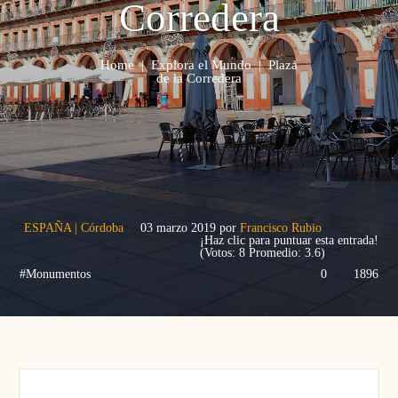
Corredera
Home
|
Explora el Mundo
|
Plaza
de la Corredera
ESPAÑA
|
Córdoba
03 marzo 2019
por
Francisco Rubio
¡Haz clic para puntuar esta entrada!
(Votos:
8
Promedio:
3.6
)
#Monumentos
0
1896