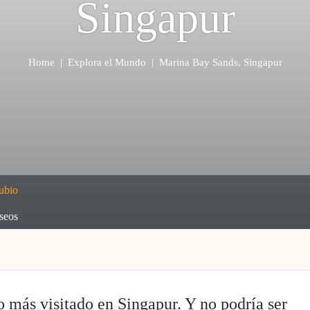
Singapur
Home
|
Explora el Mundo
|
Marina Bay Sands, Singapur
ubio
seos
 más visitado en Singapur. Y no podría ser