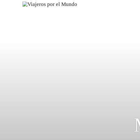
?>
replica rolex air king watches