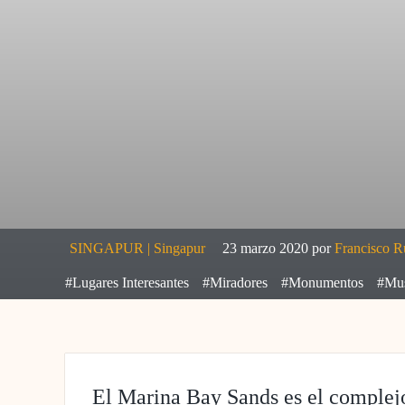
SINGAPUR
|
Singapur
23 marzo 2020
por
Francisco R
#Lugares Interesantes
#Miradores
#Monumentos
#Mu
El Marina Bay Sands es el complejo