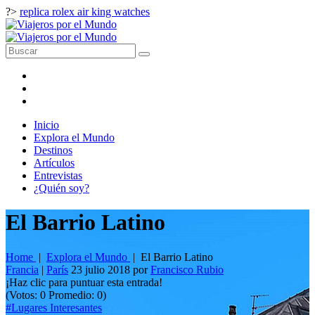
?>
replica rolex air king watches
Inicio
Explora el Mundo
Destinos
Artículos
Entrevistas
¿Quién soy?
El Barrio Latino
Home
|
Explora el Mundo
|
El Barrio Latino
Francia
|
París
23 julio 2018
por
Francisco Rubio
¡Haz clic para puntuar esta entrada!
(Votos:
0
Promedio:
0
)
#Lugares Interesantes