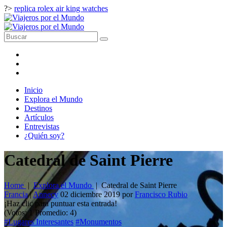
?>
replica rolex air king watches
Inicio
Explora el Mundo
Destinos
Artículos
Entrevistas
¿Quién soy?
Catedral de Saint Pierre
Home
|
Explora el Mundo
|
Catedral de Saint Pierre
Francia
|
Annecy
02 diciembre 2019
por
Francisco Rubio
¡Haz clic para puntuar esta entrada!
(Votos:
1
Promedio:
4
)
#Lugares Interesantes
#Monumentos