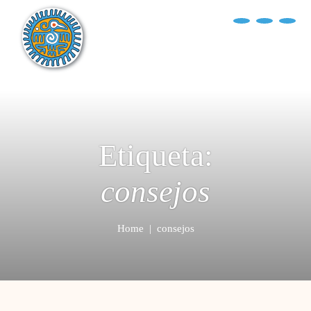
?>
replica rolex air king watches
INICIO
EXPLORA EL MUNDO
DESTINOS
Etiqueta:
ARTÍCULOS
ENTREVISTAS
consejos
¿QUIÉN SOY?
Home
|
consejos